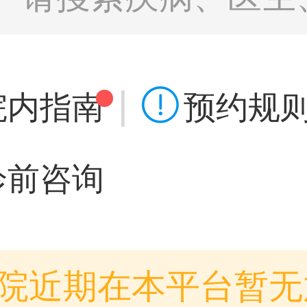
|

院内指南
预约规
诊前咨询
院近期在本平台暂无