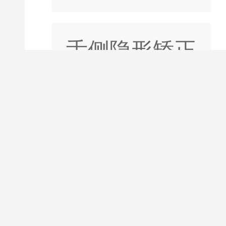
舌侧隐形矫正
全隐形矫正
半隐形矫正