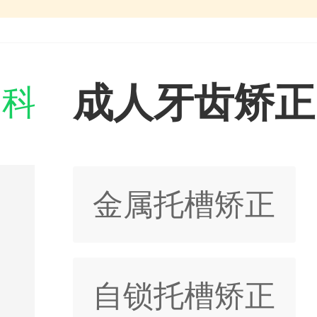
成人牙齿矫正
门科室

金属托槽矫正
自锁托槽矫正