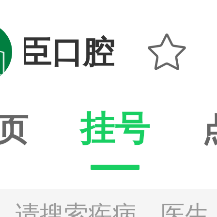

君臣口腔（光华
挂号
页
请搜索疾病、医生