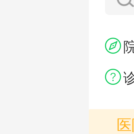


医