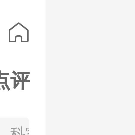
中心院区）

点评
视频
、科室