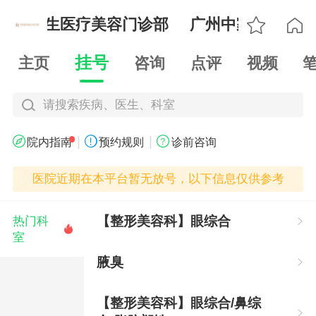

家庭医生医疗美容门诊部
广州中家医家庭医

挂号
主页
咨询
点评
视频
请搜索疾病、医生、科室
|
|



院内指南
预约规则
诊前咨询
医院近期在本平台暂无放号，以下信息仅供参考
【整形美容科】眼综合
热门科


室
腋臭

【整形美容科】眼综合/鼻综
