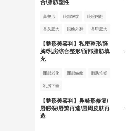
合/脂肪塑性
鼻整形
眼部皱纹
眼睑内翻
鼻头肥大
眼睑外翻
鼻甲肥大
眼睑闭合不全
【整形美容科】私密整形/隆
胸/乳房综合整形/面部脂肪填

充
面部老化
面部皱纹
脂肪堆积
乳房下垂
【整形美容科】鼻畸形修复/
唇腭裂/唇瓣再造/唇周皮肤再

造