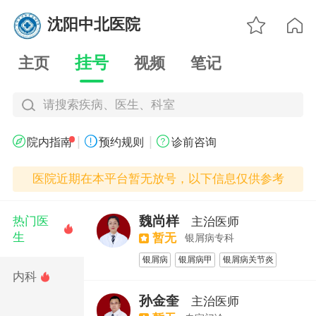

沈阳中北医院

挂号
主页
视频
笔记
请搜索疾病、医生、科室
|
|



院内指南
预约规则
诊前咨询
医院近期在本平台暂无放号，以下信息仅供参考
魏尚样
热门医
主治医师

生
暂无
银屑病专科
银屑病
银屑病甲
银屑病关节炎
内科

中西医结合治疗银屑病
孙金奎
主治医师