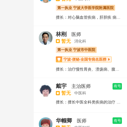
第一执业 宁波大学医学院附属医院
擅长：对心脑血管疾病，肝胆疾 病，胃病等内外科常见病，多发病的治疗及妇科肿 瘤附件包块，月经不调的治疗，尤其对肿瘤术后 调理，顽固性失眠，脂肪肝，口腔溃疡，肺结节 乳腺结节等疑难杂症的治疗有独到之处
林刚
医师
暂无
消化科
第一执业 宁波市中医院
宁波·便秘·全国专病名医榜

擅长：治疗慢性胃炎、溃疡病、腹泻、便秘、慢性肝病等消化系统疾病，及头晕、失眠、咳嗽、疲劳综合症、肿瘤术后等慢性病及亚健康的调理。
戴宇
主治医师
有号
暂无
中医科
擅长：擅长中医全科类疾病的治疗 内科:心悸，眩晕，失眠，高脂血症，颈(股)动脉斑块 (预防脑中风和中风后遗症。肺系疾病(咳嗽，哮喘，慢支 肺结节)，肝胆科疾病，胃病，肾病(尿蛋白，痛风) 妇科疾病:痛经，月经不调，多囊，孕前调理，盆腔炎 HPV阳性，乳腺结节。 小儿科:咳嗽，早发育，青春期长高 皮肤科:湿疹，尊麻疹，带状疤疹。
华帼卿
医师
有号