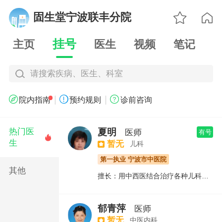

固生堂宁波联丰分院

挂号
主页
医生
视频
笔记
请搜索疾病、医生、科室
|
|



院内指南
预约规则
诊前咨询
夏明
热门医
医师
有号

生
暂无
儿科
第一执业 宁波市中医院
其他
擅长：用中西医结合治疗各种儿科常见病及部分疑难杂症，开设易感儿防治专科门诊及开展儿童医疗与保健工作。
郁青萍
医师
暂无
中医内科