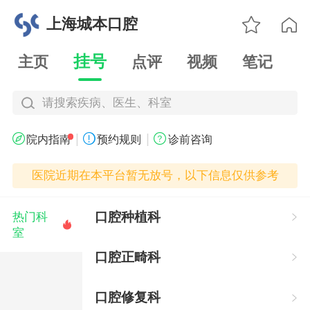

上海城本口腔

挂号
主页
点评
视频
笔记
请搜索疾病、医生、科室
|
|



院内指南
预约规则
诊前咨询
医院近期在本平台暂无放号，以下信息仅供参考
口腔种植科
热门科


室
口腔正畸科

口腔修复科
