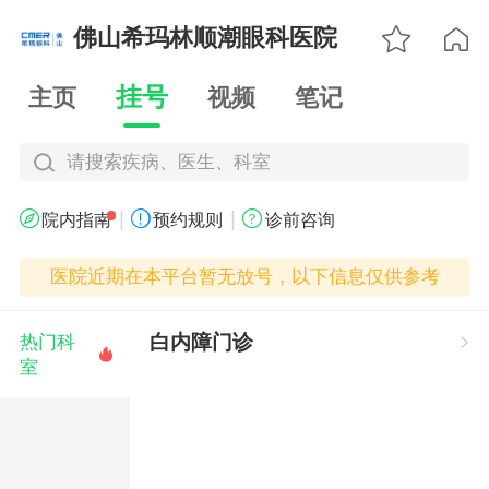

佛山希玛林顺潮眼科医院

挂号
主页
视频
笔记
请搜索疾病、医生、科室
|
|



院内指南
预约规则
诊前咨询
医院近期在本平台暂无放号，以下信息仅供参考
白内障门诊
热门科


室