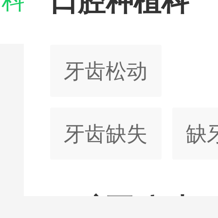
口腔种植科
门科室

牙齿松动
牙齿缺失
缺
牙缺失
牙松
口腔正畸科