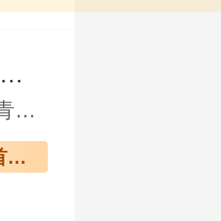
副主任医师
青少年近视防控
曾就职 首都医科大学附属北京同仁医院