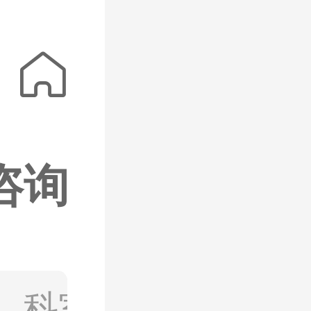
北京爱仁眼科

咨询
点评
、科室