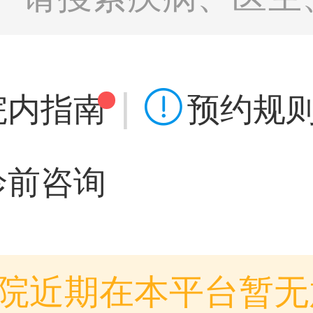
|

院内指南
预约规
诊前咨询
院近期在本平台暂无