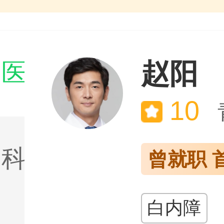
赵阳
门医生

10
门科室

白内障