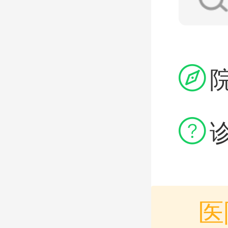


医