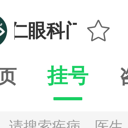

爱仁眼科门诊部
挂号
页
请搜索疾病、医生