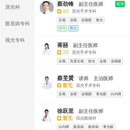
蔡劲锋
副主任医师
有号
屈光科
10
屈光手术专科
近视
远视
远视眼
散光
眼底病专科
激光近视手术
ICL近视手术
挂号
图文
高度近视检测
视光专科
蒋丽
副主任医师
10
屈光手术专科
近视
高度近视
散光
远视
远视眼
激光近视手术
全飞秒激光手术
飞秒激光Lasik
全飞秒SMILE术
蔡旻贇
讲师
主治医师
半飞秒激光手术
ICL晶体植入手术
暂无
屈光手术专科
近视
远视
远视眼
青光眼
白内障
白内障检查
全飞秒激光手术
全飞秒SMILE术
半飞秒激光手术
徐跃里
副主任医师
青光眼检测
高度近视检测
暂无
综合眼病科
白内障
眼底病
眼表病
青光眼