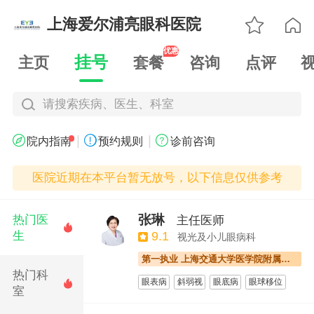

上海爱尔浦亮眼科医院

优惠
挂号
主页
套餐
咨询
点评
请搜索疾病、医生、科室
|
|



院内指南
预约规则
诊前咨询
医院近期在本平台暂无放号，以下信息仅供参考
张琳
热门医
主任医师

生
9.1
视光及小儿眼病科
第一执业 上海交通大学医学院附属仁济医院（西院）
热门科
眼表病
斜弱视
眼底病
眼球移位

室
眼异物伤
近视