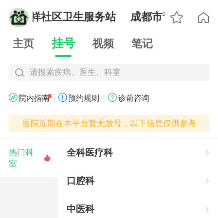

少城吉祥社区卫生服务站
成都市青羊区少城

挂号
主页
视频
笔记
请搜索疾病、医生、科室
|
|



院内指南
预约规则
诊前咨询
医院近期在本平台暂无放号，以下信息仅供参考
全科医疗科
热门科


室
口腔科

中医科
