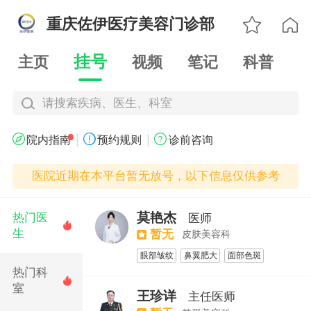

重庆佐伊医疗美容门诊部

挂号
主页
视频
笔记
科普
请搜索疾病、医生、科室
|
|



院内指南
预约规则
诊前咨询
医院近期在本平台暂无放号，以下信息仅供参考
莫艳杰
热门医
医师

生
暂无
皮肤美容科
眼部皱纹
鼻翼肥大
面部色斑
热门科
面部老化
眼周年轻化
切开双眼皮

室
眼部修复
隆鼻
玻尿酸丰鼻基底
王珍详
主任医师
丰胸
假体隆胸
腰腹吸脂
吸脂抽脂