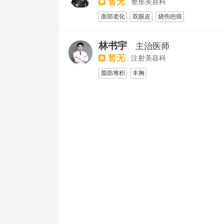
暂无
整形美容科
面部吸脂
面部老化
双眼皮
烧伤疤痕
颌面正畸
乳房缩小
颧骨颧弓整形术
假体隆胸
林书宇
主治医师
暂无
注射美容科
脂肪堆积
丰胸