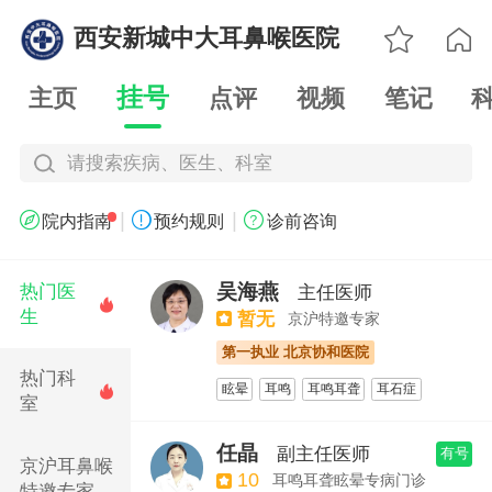

西安新城中大耳鼻喉医院
西安新城中

挂号
主页
点评
视频
笔记
请搜索疾病、医生、科室
|
|



院内指南
预约规则
诊前咨询
吴海燕
热门医
主任医师

生
暂无
京沪特邀专家
第一执业 北京协和医院
热门科
眩晕
耳鸣
耳鸣耳聋
耳石症

室
听力障碍
鼻炎
咽炎
鼾症
儿童腺样体肥大
任晶
副主任医师
有号
京沪耳鼻喉
10
耳鸣耳聋眩晕专病门诊
特邀专家