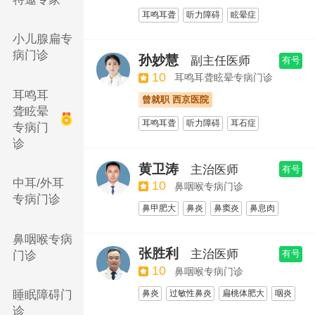
耳鸣耳聋
听力障碍
眩晕症
梅尼埃病
小儿腺扁专
耳鸣精细化评估联合复合声治疗
病门诊
孙妙慧
副主任医师
有号
中耳炎微创手术及听力重建
10
耳鸣耳聋眩晕专病门诊
耳鸣耳
曾就职 西京医院
聋眩晕
耳鸣耳聋
听力障碍
耳石症
专病门
梅尼埃病
诊
耳鸣精细化评估联合复合声治疗
黄卫涛
主治医师
有号
中耳炎微创手术及听力重建
中耳/外耳
10
鼻咽喉专病门诊
专病门诊
鼻甲肥大
鼻炎
鼻窦炎
鼻息肉
扁桃体肥大
鼾症
鼻咽喉专病
低温等离子耳鼻喉疾病微创手术治疗
张胜利
主治医师
有号
门诊
10
鼻咽喉专病门诊
鼻炎
过敏性鼻炎
扁桃体肥大
咽炎
睡眠障碍门
诊
鼾症
鼻出血
过敏性鼻炎