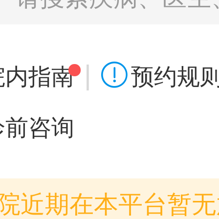
|

院内指南
预约规
诊前咨询
院近期在本平台暂无