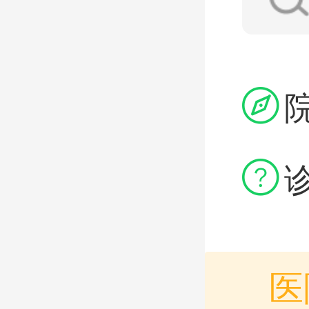


医