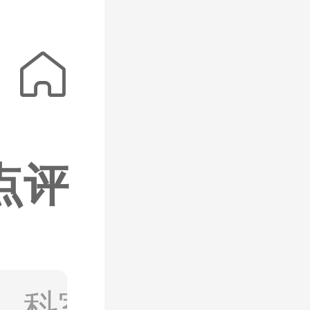
院
重庆市渝北

点评
视频
、科室